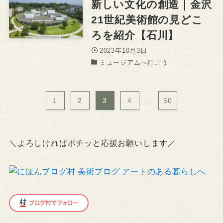
新しい文化の創造｜金沢
21世紀美術館の見どこ
ろを紹介【石川】
2023年10月3日
ミュージアムへ行こう
1
2
3
4
...
50
＼よろしければポチッと応援お願いします／