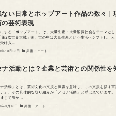
気ない日常とポップアート作品の数々｜
術の芸術表現
耳にする「ポップアート」は、大量生産・大量消費社会をテーマとし
「第2次世界大戦」後、世の中は大量生産という生活へシフトし、人
受け入...
23年10月28日
美術・アート
セナ活動とは？企業と芸術との関係性を
セナ活動」とは、芸術文化の支援と擁護を意味し、この支援を指す言
セナ」、その具体的な取り組みが「メセナ活動」と呼ばれています。
通じて豊か...
23年8月18日
美術・アート