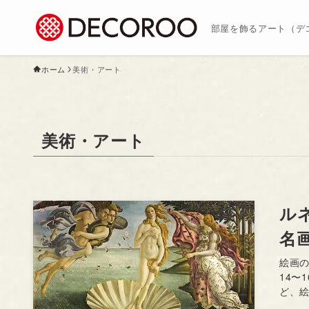
部屋を飾るアート（デ
ホーム
美術・アート
美術・アート
ル
名
絵画
14〜
ど、絵