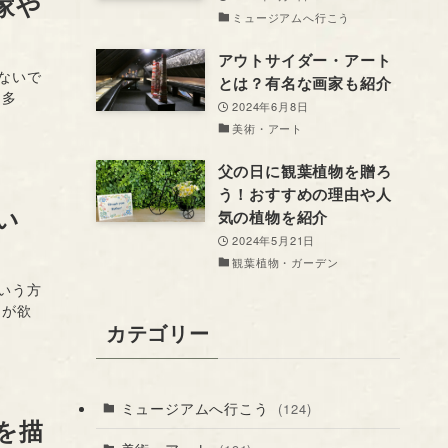
家や
ミュージアムへ行こう
アウトサイダー・アート
ないで
とは？有名な画家も紹介
も多
2024年6月8日
美術・アート
父の日に観葉植物を贈ろ
う！おすすめの理由や人
い
気の植物を紹介
2024年5月21日
観葉植物・ガーデン
いう方
トが欲
カテゴリー
ミュージアムへ行こう
(124)
を描