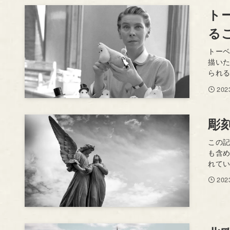
ト
る
トー
描い
られる
20
彫
この
も含
れてい
20