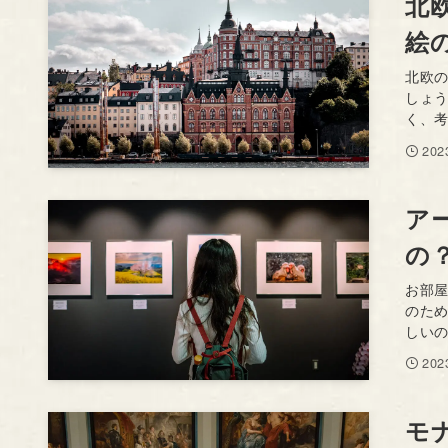
北
絵
北欧
しょ
く、考
20
ア
の
お部
のた
しいの
20
モ