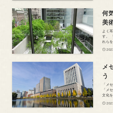
何
美
よく
す。 
れらを
20
メ
う
「メ
「メ
文化を
20