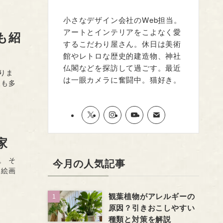
小さなデザイン会社のWeb担当。
アートとインテリアをこよなく愛
も紹
するこだわり屋さん。休日は美術
館やレトロな歴史的建造物、神社
仏閣などを探訪して過ごす。最近
りま
は一眼カメラに奮闘中。猫好き。
人も多
家
。 そ
今月の人気記事
な絵画
観葉植物がアレルギーの
原因？引きおこしやすい
種類と対策を解説