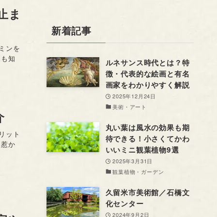
止ま
新着記事
ミンを
ても知
ルネサンス時代とは？特
徴・代表的な絵画と有名
画家をわかりやすく解説
2025年12月24日
美術・アート
介
丸い葉は風水の効果も期
リット
待できる！小さくてかわ
く惹か
いいミニ観葉植物9選
2025年3月31日
観葉植物・ガーデン
久留米市美術館／石橋文
化センター
2024年9月2日