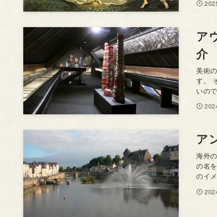
20
ア
介
美術
す。
いので
20
ア
海外
の名
のイメ
20