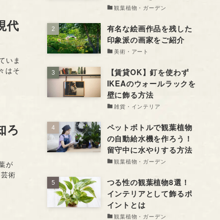
観葉植物・ガーデン
現代
有名な絵画作品を残した
印象派の画家をご紹介
美術・アート
ていま
々はそ
【賃貸OK】釘を使わず
IKEAのウォールラックを
壁に飾る方法
雑貨・インテリア
知ろ
ペットボトルで観葉植物
の自動給水機を作ろう！
留守中に水やりする方法
観葉植物・ガーデン
葉が
 芸術
つる性の観葉植物8選！
インテリアとして飾るポ
イントとは
観葉植物・ガーデン