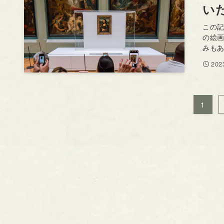
い
この
の絵
みもあ
20
1