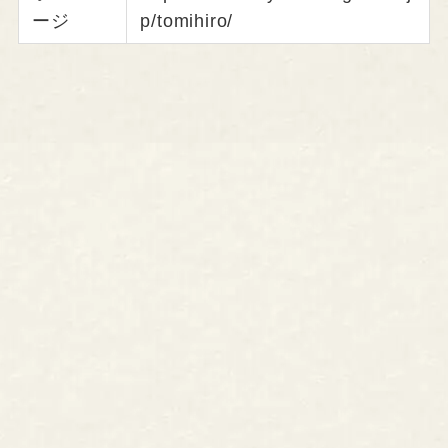
ージ
p/tomihiro/