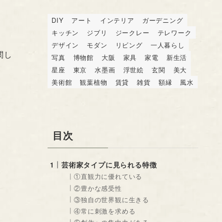
DIY
アート
インテリア
ガーデニング
キッチン
ジブリ
ジークレー
テレワーク
デザイン
モダン
リビング
一人暮らし
関し
写真
博物館
大阪
家具
家電
新生活
星座
東京
水墨画
浮世絵
玄関
美大
美術館
観葉植物
賃貸
雑貨
額縁
風水
目次
芸術家タイプに見られる特徴
①直観力に優れている
②豊かな感受性
③独自の世界観に生きる
④常に刺激を求める