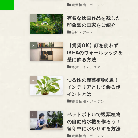
観葉植物・ガーデン
有名な絵画作品を残した
印象派の画家をご紹介
美術・アート
【賃貸OK】釘を使わず
IKEAのウォールラックを
壁に飾る方法
雑貨・インテリア
す。
つる性の観葉植物8選！
インテリアとして飾るポ
イントとは
観葉植物・ガーデン
ペットボトルで観葉植物
の自動給水機を作ろう！
留守中に水やりする方法
観葉植物・ガーデン