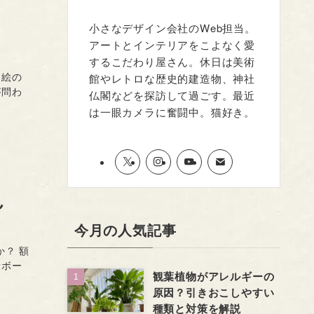
小さなデザイン会社のWeb担当。
アートとインテリアをこよなく愛
するこだわり屋さん。休日は美術
 絵の
館やレトロな歴史的建造物、神社
が問わ
仏閣などを探訪して過ごす。最近
は一眼カメラに奮闘中。猫好き。
ん
今月の人気記事
か？ 額
段ボー
観葉植物がアレルギーの
原因？引きおこしやすい
種類と対策を解説