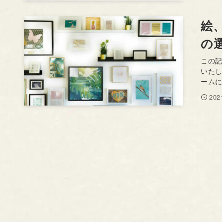
絵
の
この
いた
ームに
20