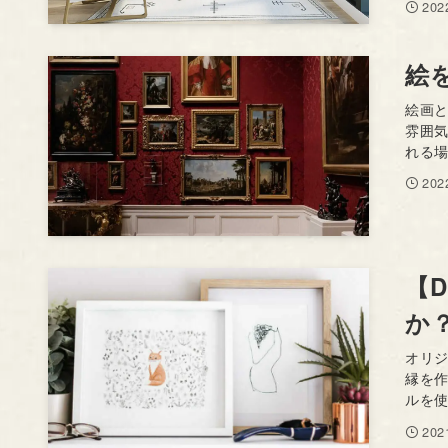
20
絵
絵画
雰囲
れる場
20
【
か
オリジ
縁を
ルを使
20