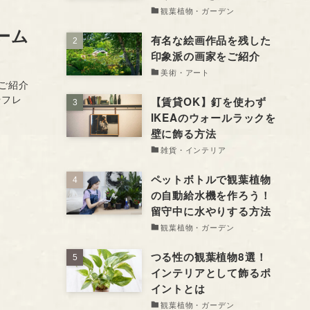
観葉植物・ガーデン
ーム
有名な絵画作品を残した
印象派の画家をご紹介
美術・アート
ご紹介
やフレ
【賃貸OK】釘を使わず
IKEAのウォールラックを
壁に飾る方法
雑貨・インテリア
ペットボトルで観葉植物
の自動給水機を作ろう！
留守中に水やりする方法
観葉植物・ガーデン
つる性の観葉植物8選！
インテリアとして飾るポ
イントとは
観葉植物・ガーデン