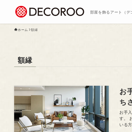
部屋を飾るアート（デ
ホーム
額縁
額縁
お
ち
お手
す。 
いる方