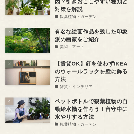
因？引きおこしやすい種類と
対策を解説
観葉植物・ガーデン
有名な絵画作品を残した印象
派の画家をご紹介
美術・アート
【賃貸OK】釘を使わずIKEA
のウォールラックを壁に飾る
方法
雑貨・インテリア
ペットボトルで観葉植物の自
動給水機を作ろう！留守中に
水やりする方法
観葉植物・ガーデン