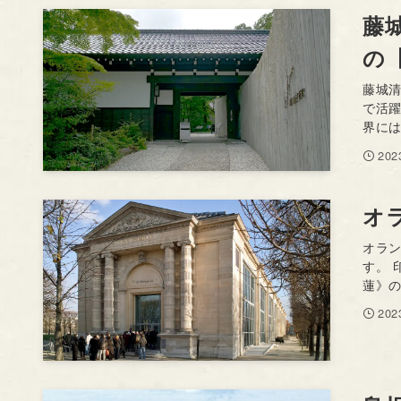
藤
の
藤城清
で活
界には
20
オ
オラ
す。
蓮》の
20