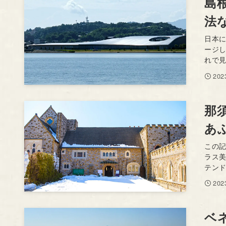
島
法
日本
ージ
れで見
20
那
あ
この
ラス
テンド
20
ベ