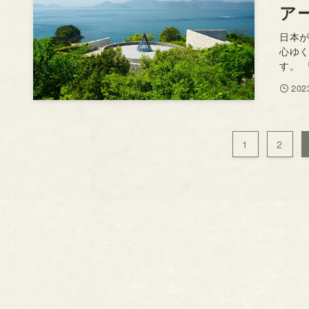
ア
日本
心ゆ
す。 
20
1
2