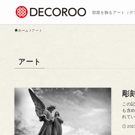
部屋を飾るアート（デ
ホーム
アート
アート
彫
この
も含
れてい
20