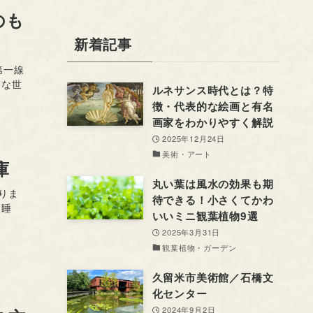
のも
新着記事
第一線
的な世
ルネサンス時代とは？特
徴・代表的な絵画と有名
画家をわかりやすく解説
2025年12月24日
美術・アート
庫
丸い葉は風水の効果も期
りま
待できる！小さくてかわ
《睡
いいミニ観葉植物9選
2025年3月31日
観葉植物・ガーデン
久留米市美術館／石橋文
化センター
2024年9月2日