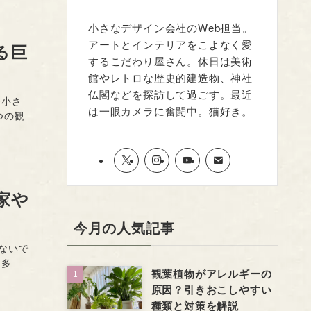
小さなデザイン会社のWeb担当。
アートとインテリアをこよなく愛
る巨
するこだわり屋さん。休日は美術
館やレトロな歴史的建造物、神社
仏閣などを探訪して過ごす。最近
一小さ
は一眼カメラに奮闘中。猫好き。
つの観
家や
今月の人気記事
ないで
も多
観葉植物がアレルギーの
原因？引きおこしやすい
種類と対策を解説