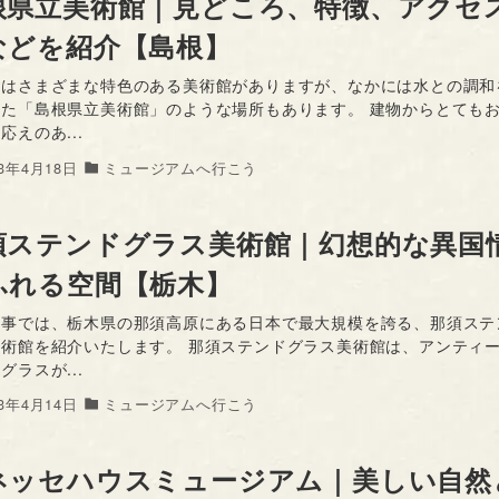
根県立美術館｜見どころ、特徴、アクセ
などを紹介【島根】
にはさまざまな特色のある美術館がありますが、なかには水との調和
した「島根県立美術館」のような場所もあります。 建物からとても
応えのあ...
23年4月18日
ミュージアムへ行こう
須ステンドグラス美術館｜幻想的な異国
ふれる空間【栃木】
記事では、栃木県の那須高原にある日本で最大規模を誇る、那須ステ
美術館を紹介いたします。 那須ステンドグラス美術館は、アンティ
グラスが...
23年4月14日
ミュージアムへ行こう
ネッセハウスミュージアム｜美しい自然