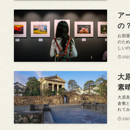
ア
の
お部
のた
しいの
20
大
素
大原
倉敷
れてみ
20