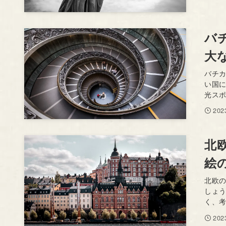
バ
大
バチ
い国
光スポ
20
北
絵
北欧
しょ
く、考
20