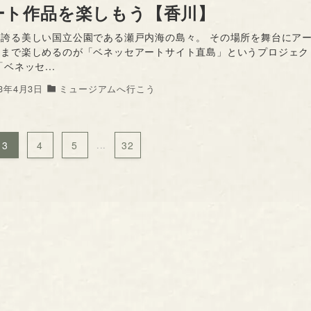
ート作品を楽しもう【香川】
が誇る美しい国立公園である瀬戸内海の島々。 その場所を舞台にア
くまで楽しめるのが「ベネッセアートサイト直島」というプロジェク
「ベネッセ...
23年4月3日
ミュージアムへ行こう
3
4
5
...
32