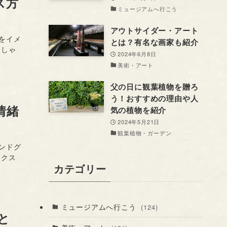
ス方
ミュージアムへ行こう
アウトサイダー・アート
をイメ
とは？有名な画家も紹介
おしゃ
2024年6月8日
美術・アート
父の日に観葉植物を贈ろ
う！おすすめの理由や人
情緒
気の植物を紹介
2024年5月21日
観葉植物・ガーデン
ンドグ
ークス
カテゴリー
ミュージアムへ行こう
(124)
と