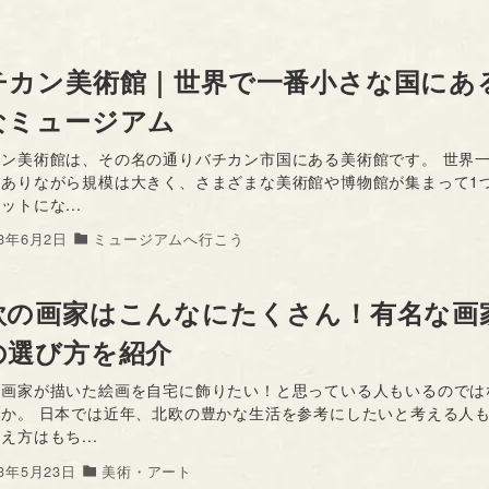
チカン美術館｜世界で一番小さな国にあ
なミュージアム
カン美術館は、その名の通りバチカン市国にある美術館です。 世界
にありながら規模は大きく、さまざまな美術館や博物館が集まって1
ットにな...
23年6月2日
ミュージアムへ行こう
欧の画家はこんなにたくさん！有名な画
の選び方を紹介
の画家が描いた絵画を自宅に飾りたい！と思っている人もいるのでは
うか。 日本では近年、北欧の豊かな生活を参考にしたいと考える人
え方はもち...
23年5月23日
美術・アート