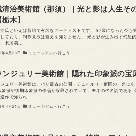
城清治美術館（那須）｜光と影は人生そ
【栃木】
治氏といえば影絵で有名なアーティストです。 97歳になった今も
躍しており、制作意欲は衰えを知りません。 光と影が生み出す幻想
、老若男...
23年4月28日
ミュージアムへ行こう
ランジュリー美術館｜隠れた印象派の宝
ンジュリー美術館は、パリ最古の公園・チュイルリー庭園の一角にあ
 印象派や後期印象派の作品が収蔵されていて、モネの代名詞である
連作で知られ...
23年4月21日
ミュージアムへ行こう