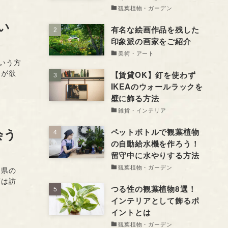
観葉植物・ガーデン
い
有名な絵画作品を残した
印象派の画家をご紹介
美術・アート
いう方
トが欲
【賃貸OK】釘を使わず
IKEAのウォールラックを
壁に飾る方法
雑貨・インテリア
会う
ペットボトルで観葉植物
の自動給水機を作ろう！
留守中に水やりする方法
観葉植物・ガーデン
山県の
度は訪
つる性の観葉植物8選！
インテリアとして飾るポ
イントとは
観葉植物・ガーデン