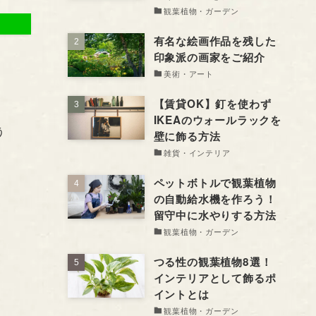
観葉植物・ガーデン
有名な絵画作品を残した
印象派の画家をご紹介
美術・アート
【賃貸OK】釘を使わず
IKEAのウォールラックを
う
壁に飾る方法
雑貨・インテリア
ペットボトルで観葉植物
の自動給水機を作ろう！
留守中に水やりする方法
観葉植物・ガーデン
つる性の観葉植物8選！
インテリアとして飾るポ
イントとは
観葉植物・ガーデン