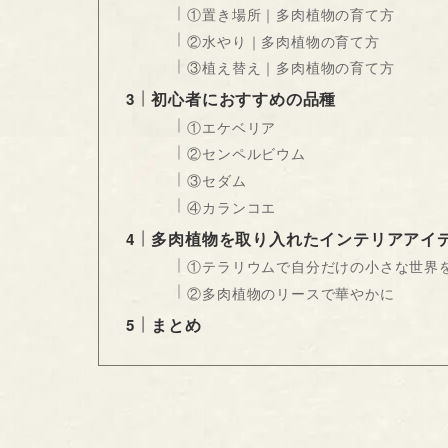
①置き場所｜多肉植物の育て方
②水やり｜多肉植物の育て方
③植え替え｜多肉植物の育て方
初心者におすすめの品種
①エケベリア
②センペルビウム
③セダム
④カランコエ
多肉植物を取り入れたインテリアアイ
①テラリウムで自分だけの小さな世界
②多肉植物のリースで華やかに
まとめ