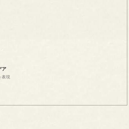
デア
を表現