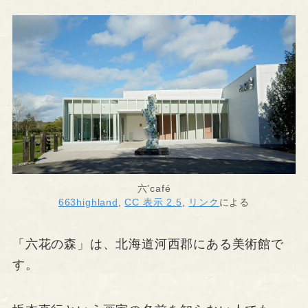
六’café
663highland
,
CC 表示 2.5
,
リンク
による
「六花の森」は、北海道河西郡にある美術館で
す。