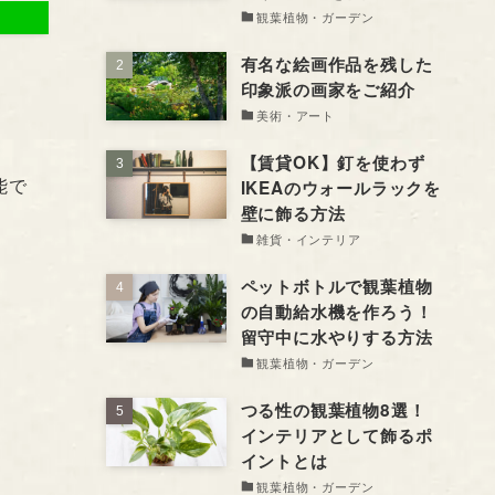
観葉植物・ガーデン
有名な絵画作品を残した
印象派の画家をご紹介
美術・アート
【賃貸OK】釘を使わず
能で
IKEAのウォールラックを
壁に飾る方法
雑貨・インテリア
ペットボトルで観葉植物
の自動給水機を作ろう！
留守中に水やりする方法
観葉植物・ガーデン
つる性の観葉植物8選！
インテリアとして飾るポ
イントとは
観葉植物・ガーデン