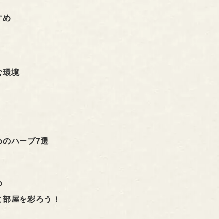
すめ
む環境
めのハーブ7選
め
と部屋を彩ろう！