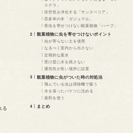
ステラ」
④空気を浄化する「サンスベリア」
⑤多幸の木「ガジュマル」
⑥虫を寄せつけない観葉植物「ハーブ」
観葉植物に虫を寄せつけないポイント
虫が寄らない土を使用
なるべく室内から出さない
定期的な葉水
受け皿に水を残さない
通気性が良い場所に設置
観葉植物に虫がついた時の対処法
飛んでいる虫は掃除機で吸う
水を張ったバケツに沈める
薬剤を使う
まとめ
れる