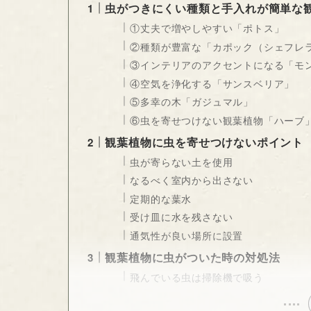
虫がつきにくい種類と手入れが簡単な
①丈夫で増やしやすい「ポトス」
②種類が豊富な「カポック（シェフレ
③インテリアのアクセントになる「モ
④空気を浄化する「サンスベリア」
⑤多幸の木「ガジュマル」
⑥虫を寄せつけない観葉植物「ハーブ
観葉植物に虫を寄せつけないポイント
虫が寄らない土を使用
なるべく室内から出さない
定期的な葉水
受け皿に水を残さない
通気性が良い場所に設置
観葉植物に虫がついた時の対処法
飛んでいる虫は掃除機で吸う