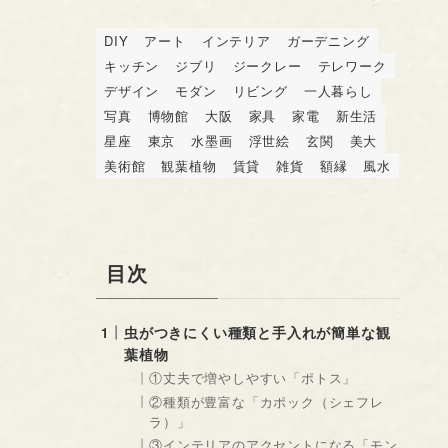
DIY
アート
インテリア
ガーデニング
キッチン
ジブリ
ジークレー
テレワーク
デザイン
モダン
リビング
一人暮らし
写真
博物館
大阪
家具
家電
新生活
星座
東京
水墨画
浮世絵
玄関
美大
美術館
観葉植物
賃貸
雑貨
額縁
風水
目次
虫がつきにくい種類と手入れが簡単な観
葉植物
①丈夫で増やしやすい「ポトス」
②種類が豊富な「カポック（シェフレ
ラ）」
③インテリアのアクセントになる「モン