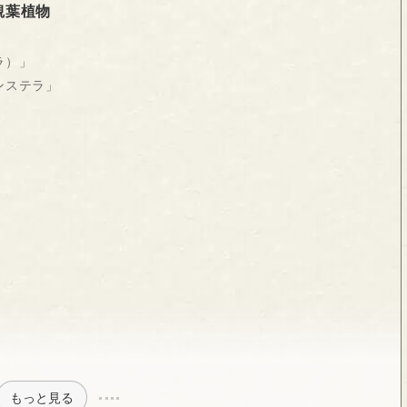
観葉植物
ラ）」
ンステラ」
」
もっと見る