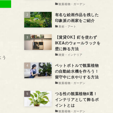
観葉植物・ガーデン
有名な絵画作品を残した
印象派の画家をご紹介
美術・アート
【賃貸OK】釘を使わず
IKEAのウォールラックを
壁に飾る方法
雑貨・インテリア
よう
ペットボトルで観葉植物
の自動給水機を作ろう！
留守中に水やりする方法
観葉植物・ガーデン
つる性の観葉植物8選！
インテリアとして飾るポ
イントとは
観葉植物・ガーデン