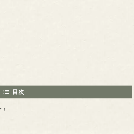
目次
ア！