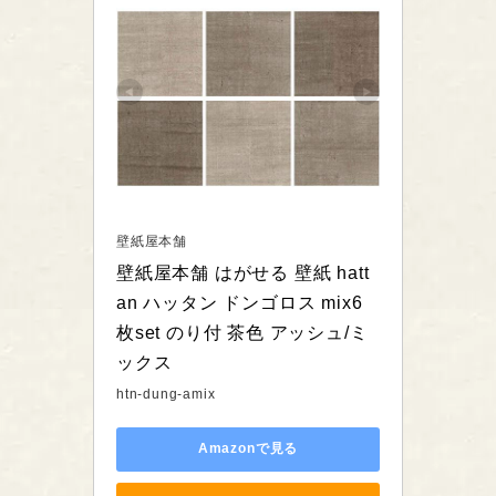
壁紙屋本舗
壁紙屋本舗 はがせる 壁紙 hatt
an ハッタン ドンゴロス mix6
枚set のり付 茶色 アッシュ/ミ
ックス
htn-dung-amix
Amazonで見る