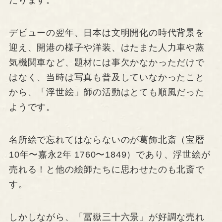
たります。
デビューの翌年、日本は文明開化の時代背景を
迎え、開港の様子や洋装、はたまた人力車や蒸
気機関車など、題材には事欠かなかっただけで
はなく、当時は写真も普及していなかったこと
から、「浮世絵」師の活動はとても順風だった
ようです。
名所絵で忘れてはならないのが葛飾北斎（宝暦
10年〜嘉永2年 1760〜1849）であり、浮世絵が
売れる！と他の絵師たちに思わせたのも北斎で
す。
しかしながら、「冨嶽三十六景」が好調な売れ