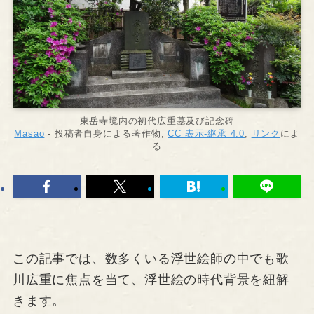
東岳寺境内の初代広重墓及び記念碑
Masao
-
投稿者自身による著作物
,
CC 表示-継承 4.0
,
リンク
によ
る
この記事では、数多くいる浮世絵師の中でも歌
川広重に焦点を当て、浮世絵の時代背景を紐解
きます。