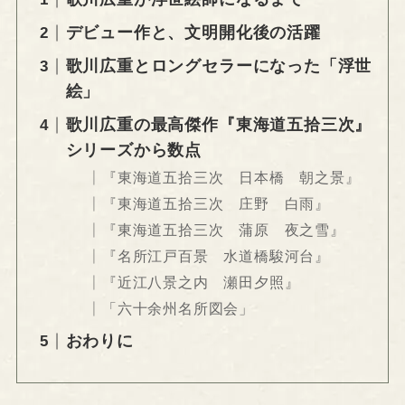
デビュー作と、文明開化後の活躍
歌川広重とロングセラーになった「浮世
絵」
歌川広重の最高傑作『東海道五拾三次』
シリーズから数点
『東海道五拾三次 日本橋 朝之景』
『東海道五拾三次 庄野 白雨』
『東海道五拾三次 蒲原 夜之雪』
『名所江戸百景 水道橋駿河台』
『近江八景之内 瀬田夕照』
「六十余州名所図会」
おわりに