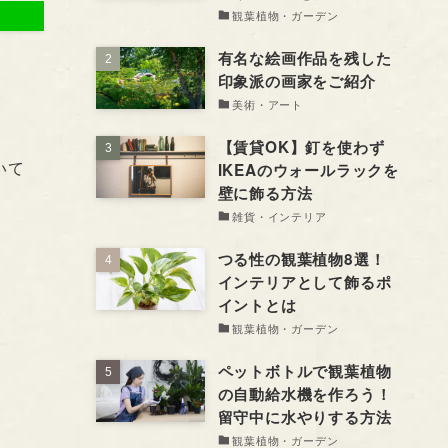
観葉植物・ガーデン
有名な絵画作品を残した
印象派の画家をご紹介
美術・アート
【賃貸OK】釘を使わず
いて
IKEAのウォールラックを
壁に飾る方法
雑貨・インテリア
つる性の観葉植物8選！
インテリアとして飾るポ
イントとは
観葉植物・ガーデン
ペットボトルで観葉植物
の自動給水機を作ろう！
留守中に水やりする方法
観葉植物・ガーデン