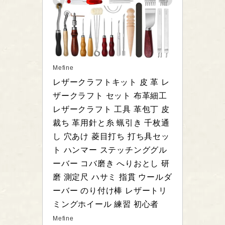
Mefine
レザークラフトキット 皮 革 レ
ザークラフト セット 布革細工 
レザークラフト 工具 革包丁 皮
裁ち 革用針と糸 蝋引き 千枚通
し 穴あけ 菱目打ち 打ち具セッ
ト ハンマー ステッチンググル
ーバー コバ磨き へりおとし 研
磨 測定尺 ハサミ 指貫 ウールダ
ーバー のり付け棒 レザートリ
ミングホイール 練習 初心者
Mefine