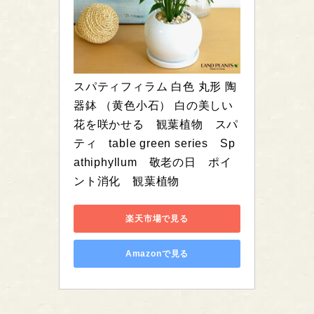
スパティフィラム 白色 丸形 陶
器鉢 （黄色小石） 白の美しい
花を咲かせる　観葉植物　スパ
ティ　table green series　Sp
athiphyllum　敬老の日　ポイ
ント消化　観葉植物
楽天市場で見る
Amazonで見る