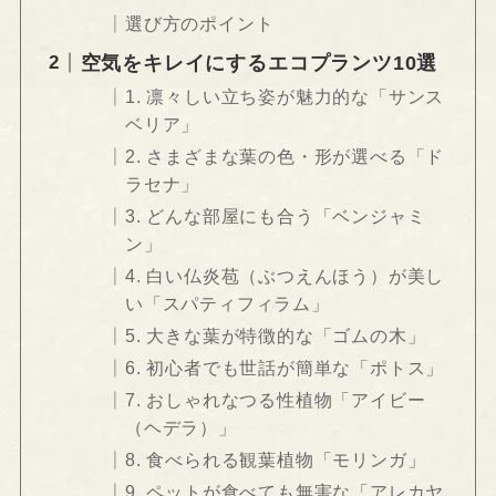
選び方のポイント
空気をキレイにするエコプランツ10選
1. 凛々しい立ち姿が魅力的な「サンス
ベリア」
2. さまざまな葉の色・形が選べる「ド
ラセナ」
3. どんな部屋にも合う「ベンジャミ
ン」
4. 白い仏炎苞（ぶつえんほう）が美し
い「スパティフィラム」
5. 大きな葉が特徴的な「ゴムの木」
6. 初心者でも世話が簡単な「ポトス」
7. おしゃれなつる性植物「アイビー
（ヘデラ）」
8. 食べられる観葉植物「モリンガ」
9. ペットが食べても無害な「アレカヤ