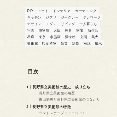
DIY
アート
インテリア
ガーデニング
キッチン
ジブリ
ジークレー
テレワーク
デザイン
モダン
リビング
一人暮らし
写真
博物館
大阪
家具
家電
新生活
星座
東京
水墨画
浮世絵
玄関
美大
美術館
観葉植物
賃貸
雑貨
額縁
風水
目次
長野県立美術館の歴史、成り立ち
長野県立美術館の略歴
東山魁夷と長野県立美術館のつながり
長野県立美術館の特徴
ランドスケープミュージアム