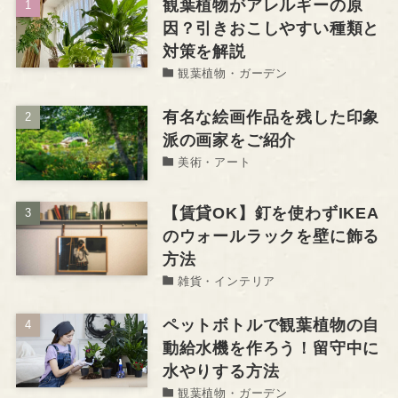
観葉植物がアレルギーの原
因？引きおこしやすい種類と
対策を解説
観葉植物・ガーデン
有名な絵画作品を残した印象
派の画家をご紹介
美術・アート
【賃貸OK】釘を使わずIKEA
のウォールラックを壁に飾る
方法
雑貨・インテリア
ペットボトルで観葉植物の自
動給水機を作ろう！留守中に
水やりする方法
観葉植物・ガーデン