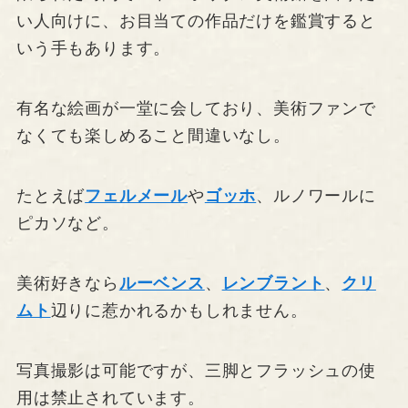
い人向けに、お目当ての作品だけを鑑賞すると
いう手もあります。
有名な絵画が一堂に会しており、美術ファンで
なくても楽しめること間違いなし。
たとえば
フェルメール
や
ゴッホ
、ルノワールに
ピカソなど。
美術好きなら
ルーベンス
、
レンブラント
、
クリ
ムト
辺りに惹かれるかもしれません。
写真撮影は可能ですが、三脚とフラッシュの使
用は禁止されています。